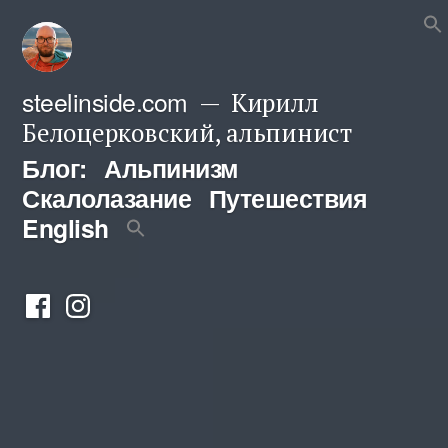
Перейти
к
содержимому
steelinside.com
Кирилл
Белоцерковский, альпинист
Блог:
Альпинизм
Скалолазание
Путешествия
English
Фейсбук
Инстаграм