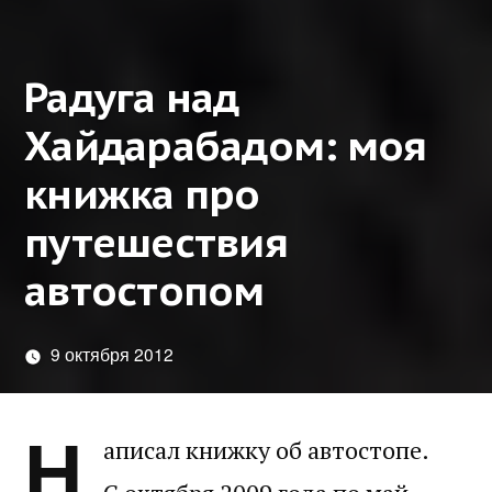
Радуга над
Хайдарабадом: моя
книжка про
путешествия
автостопом
9 октября 2012
Н
аписал книжку об автостопе.