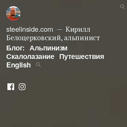
Перейти
к
содержимому
steelinside.com
Кирилл
Белоцерковский, альпинист
Блог:
Альпинизм
Скалолазание
Путешествия
English
Фейсбук
Инстаграм