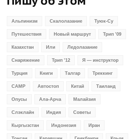
Пишу об этом
Альпинизм
Скалолазание
Туюк-Су
Путешествия
Новый маршрут
Трип '09
Казахстан
Или
Ледолазание
Снаряжение
Трип '12
Я — инструктор
Турция
Книги
Талгар
Треккинг
CAMP
Автостоп
Китай
Таиланд
Опусы
Ала-Арча
Малайзия
Слэклайн
Индия
Советы
Кыргызстан
Индонезия
Иран
Тонсаи
Каравшин
Геикбаири
Крым