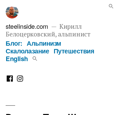
Перейти
к
содержимому
steelinside.com
Кирилл
Белоцерковский, альпинист
Блог:
Альпинизм
Скалолазание
Путешествия
English
Фейсбук
Инстаграм