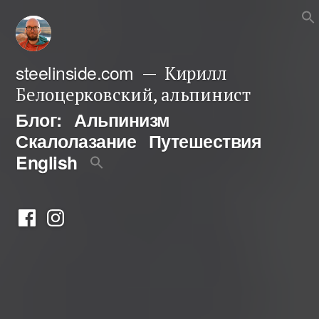
Перейти
к
содержимому
steelinside.com
Кирилл
Белоцерковский, альпинист
Блог:
Альпинизм
Скалолазание
Путешествия
English
Фейсбук
Инстаграм