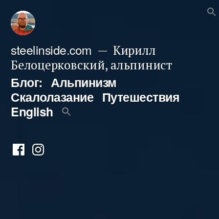
Перейти
к
содержимому
steelinside.com
Кирилл
Белоцерковский, альпинист
Блог:
Альпинизм
Скалолазание
Путешествия
English
Фейсбук
Инстаграм