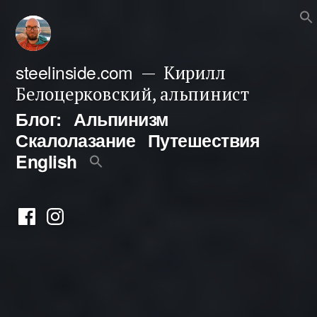
Перейти
к
содержимому
steelinside.com
Кирилл
Белоцерковский, альпинист
Блог:
Альпинизм
Скалолазание
Путешествия
English
Фейсбук
Инстаграм