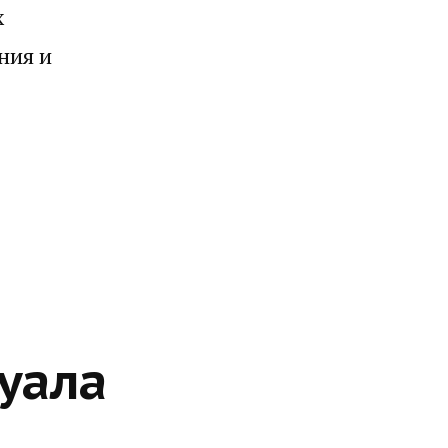
х
ния и
уала