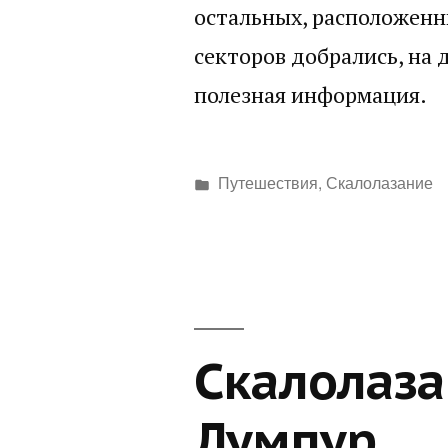
остальных, расположенн
секторов добрались, на 
полезная информация.
Написано
Путешествия
,
Скалолазание
в
Скалолаза
Лумпур