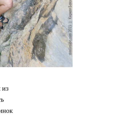
 из
сь
инок