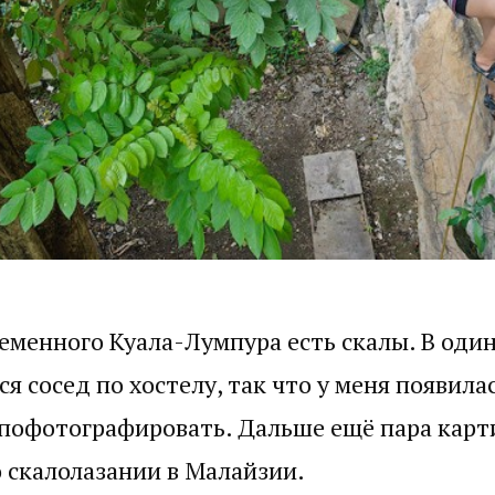
еменного Куала-Лумпура есть скалы. В один
я сосед по хостелу, так что у меня появила
пофотографировать. Дальше ещё пара карт
 скалолазании в Малайзии.