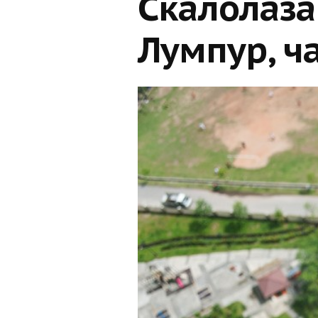
Скалолаза
Лумпур, ча