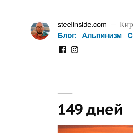
Перейти
к
steelinside.com
Кир
содержимому
Блог:
Альпинизм
С
Фейсбук
Инстаграм
149 дней