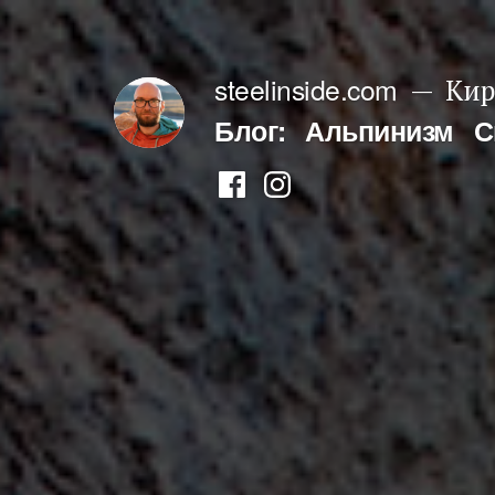
Перейти
к
steelinside.com
Кир
содержимому
Блог:
Альпинизм
С
Фейсбук
Инстаграм