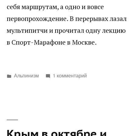
себя маршрутам, а одно и вовсе
первопрохождение. В перерывах лазал
мультипитчи и прочитал одну лекцию
в Спорт-Марафоне в Москве.
Написано
Альпинизм
1 комментарий
в
Крым в октябре и