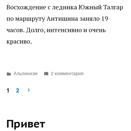
Восхождение с ледника Южный Талгар
по маршруту Антишина заняло 19
часов. Долго, интенсивно и очень
красиво.
Написано
Альпинизм
2 комментария
в
Пагинация
1
2
записей
Привет