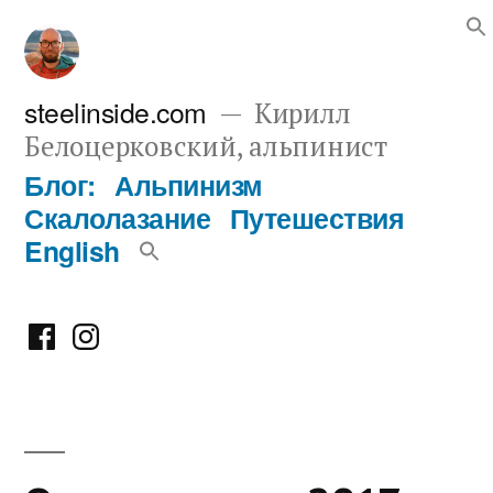
Перейти
к
содержимому
steelinside.com
Кирилл
Белоцерковский, альпинист
Блог:
Альпинизм
Скалолазание
Путешествия
English
Фейсбук
Инстаграм