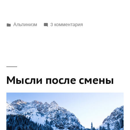
Написано
Альпинизм
3 комментария
в
Мысли после смены