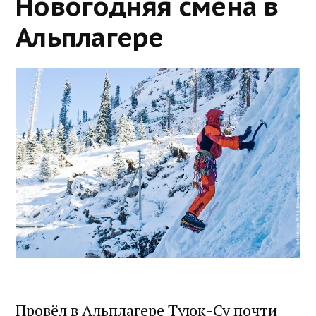
Новогодняя смена в
Альплагере
Провёл в Альплагере Туюк-Су почти