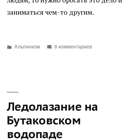
заниматься чем-то другим.
Написано
Альпинизм
8 комментариев
в
Ледолазание на
Бутаковском
водопаде