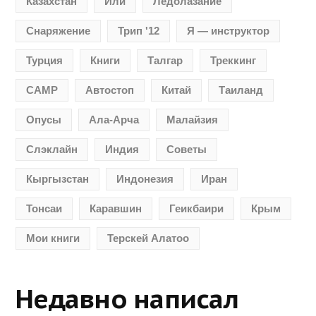
Казахстан
Или
Ледолазание
Снаряжение
Трип '12
Я — инструктор
Турция
Книги
Талгар
Треккинг
CAMP
Автостоп
Китай
Таиланд
Опусы
Ала-Арча
Малайзия
Слэклайн
Индия
Советы
Кыргызстан
Индонезия
Иран
Тонсаи
Каравшин
Геикбаири
Крым
Мои книги
Терскей Алатоо
Недавно написал