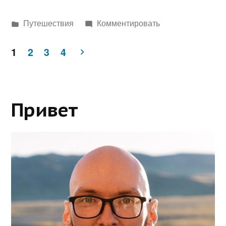
Написано
Путешествия
Комментировать
в
Пагинация
1
2
3
4
записей
Привет