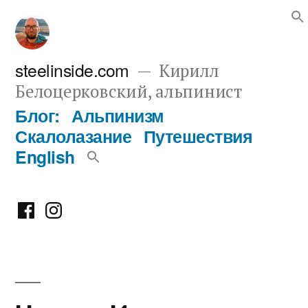
Перейти
к
содержимому
steelinside.com
Кирилл
Белоцерковский, альпинист
Блог:
Альпинизм
Скалолазание
Путешествия
English
Фейсбук
Инстаграм