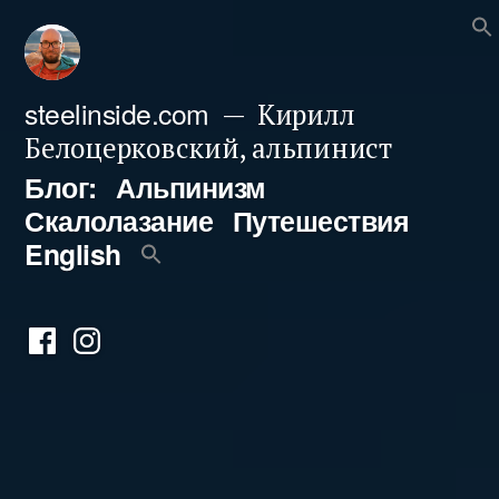
Перейти
к
содержимому
steelinside.com
Кирилл
Белоцерковский, альпинист
Блог:
Альпинизм
Скалолазание
Путешествия
English
Фейсбук
Инстаграм