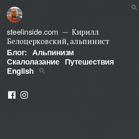
Перейти
к
содержимому
steelinside.com
Кирилл
Белоцерковский, альпинист
Блог:
Альпинизм
Скалолазание
Путешествия
English
Фейсбук
Инстаграм