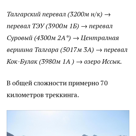
Талгарский перевал (3200м н/к) →
перевал ТЭУ (3900м 1Б) → перевал
Суровый (4300м 2А*) → Централная
вершина Талгара (5017м 3A) → перевал
Кок-Булак (3980м 1А ) → озеро Иссык.
В общей сложности примерно 70
километров треккинга.