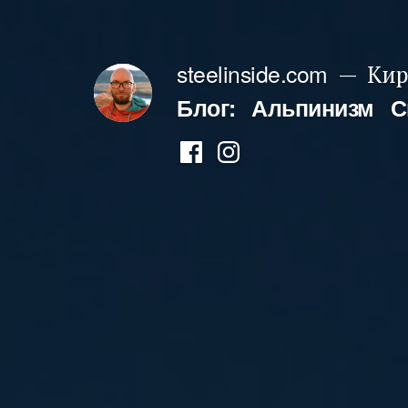
Перейти
к
steelinside.com
Кир
содержимому
Блог:
Альпинизм
С
Фейсбук
Инстаграм