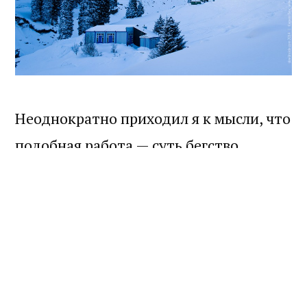
Неоднократно приходил я к мысли, что
подобная работа — суть бегство.
Бегство от лицемерного мира купли-
продажи. Помните «чтобы продать
что-нибудь ненужное, нужно сначала
купить что-нибудь ненужное»? Нет,
рыночных отношений тут никто не
отменял — я меняю своё время и опыт