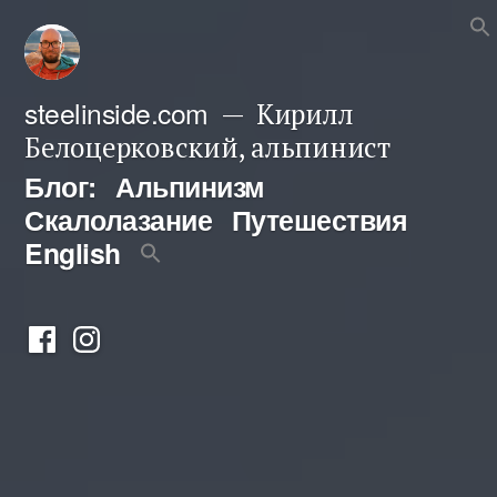
Перейти
к
содержимому
steelinside.com
Кирилл
Белоцерковский, альпинист
Блог:
Альпинизм
Скалолазание
Путешествия
English
Фейсбук
Инстаграм