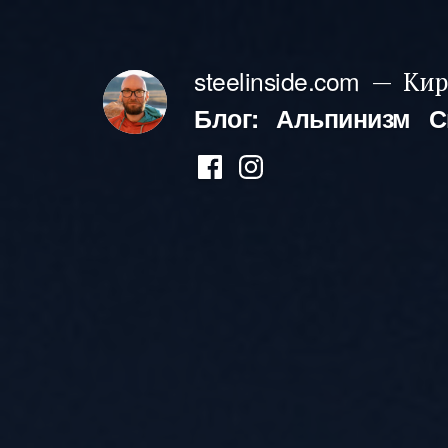
Перейти
к
steelinside.com
Кир
содержимому
Блог:
Альпинизм
С
Фейсбук
Инстаграм