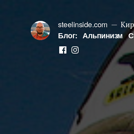
Перейти
к
steelinside.com
Кир
содержимому
Блог:
Альпинизм
С
Фейсбук
Инстаграм