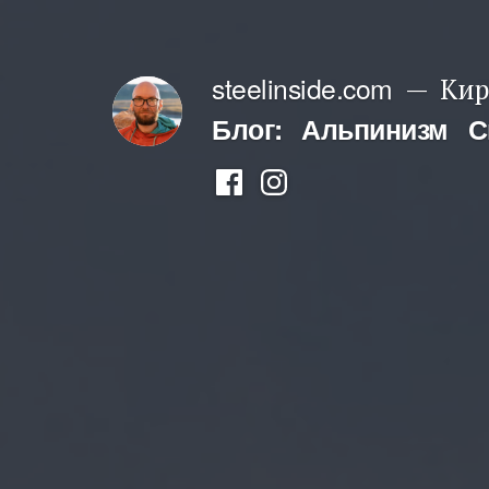
Перейти
к
steelinside.com
Кир
содержимому
Блог:
Альпинизм
С
Фейсбук
Инстаграм