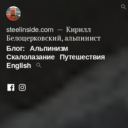
Перейти
к
содержимому
steelinside.com
Кирилл
Белоцерковский, альпинист
Блог:
Альпинизм
Скалолазание
Путешествия
English
Фейсбук
Инстаграм