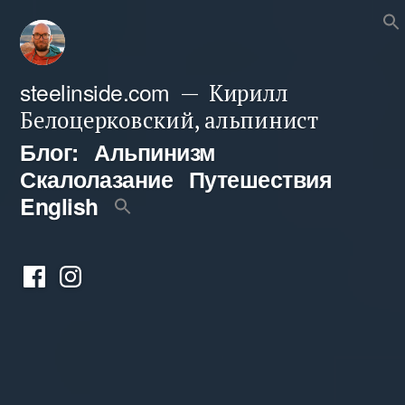
Перейти
к
содержимому
steelinside.com
Кирилл
Белоцерковский, альпинист
Блог:
Альпинизм
Скалолазание
Путешествия
English
Фейсбук
Инстаграм