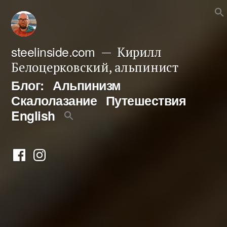
Перейти
к
содержимому
steelinside.com
Кирилл
Белоцерковский, альпинист
Блог:
Альпинизм
Скалолазание
Путешествия
English
Фейсбук
Инстаграм