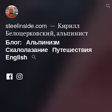
Перейти
к
содержимому
steelinside.com
Кирилл
Белоцерковский, альпинист
Блог:
Альпинизм
Скалолазание
Путешествия
English
Фейсбук
Инстаграм