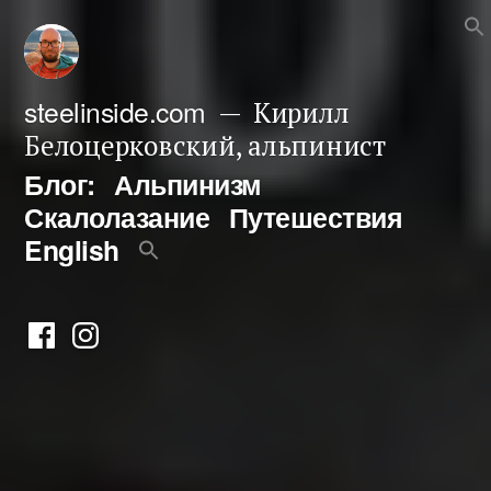
Перейти
к
содержимому
steelinside.com
Кирилл
Белоцерковский, альпинист
Блог:
Альпинизм
Скалолазание
Путешествия
English
Фейсбук
Инстаграм