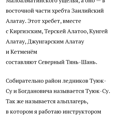
Малоалматинского ущелья, а оно — в
восточной части хребта Заилийский
Алатау. Этот хребет, вместе
с Киргизским, Терскей Алатоо, Кунгей
Алатау, Джунгарским Алатау
и Кетменём
составляют Северный Тянь-Шань.
Собирательно район ледников Туюк-
Су и Богдановича называется Туюк-Су.
Так же называется альплагерь,
в котором я работаю инструктором