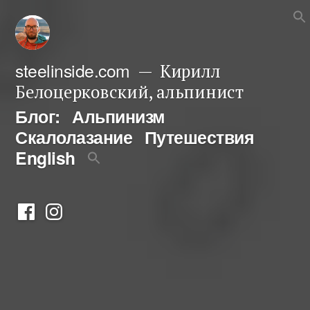
Перейти
к
содержимому
steelinside.com
Кирилл
Белоцерковский, альпинист
Блог:
Альпинизм
Скалолазание
Путешествия
English
Фейсбук
Инстаграм