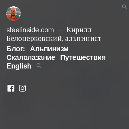
Перейти
к
содержимому
steelinside.com
Кирилл
Белоцерковский, альпинист
Блог:
Альпинизм
Скалолазание
Путешествия
English
Фейсбук
Инстаграм