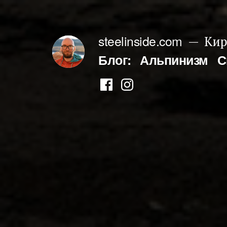
Перейти
к
steelinside.com
Кир
содержимому
Блог:
Альпинизм
С
Фейсбук
Инстаграм