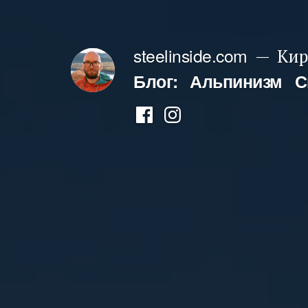
Перейти
к
steelinside.com
Кир
содержимому
Блог:
Альпинизм
С
Фейсбук
Инстаграм