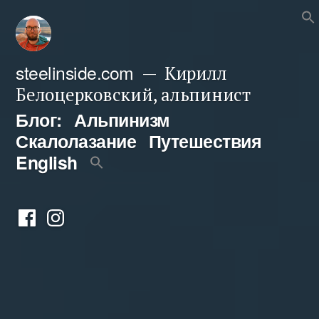
Перейти
к
содержимому
steelinside.com
Кирилл
Белоцерковский, альпинист
Блог:
Альпинизм
Скалолазание
Путешествия
English
Фейсбук
Инстаграм