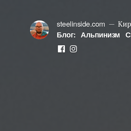
Перейти
к
steelinside.com
Кир
содержимому
Блог:
Альпинизм
С
Фейсбук
Инстаграм