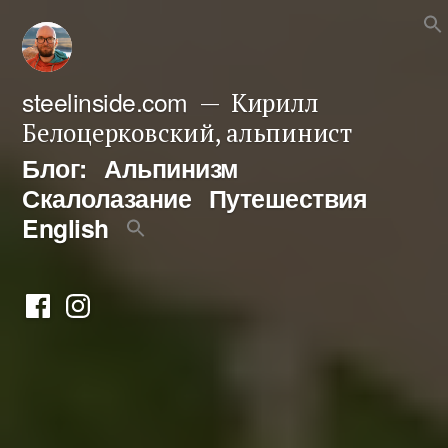
Перейти
к
содержимому
steelinside.com
Кирилл
Белоцерковский, альпинист
Блог:
Альпинизм
Скалолазание
Путешествия
English
Фейсбук
Инстаграм