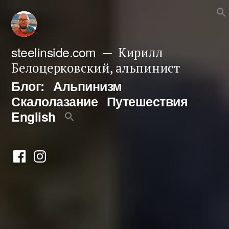
Перейти
к
содержимому
steelinside.com
Кирилл
Белоцерковский, альпинист
Блог:
Альпинизм
Скалолазание
Путешествия
English
Фейсбук
Инстаграм