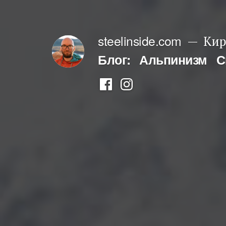
Перейти
к
steelinside.com
Кир
содержимому
Блог:
Альпинизм
С
Фейсбук
Инстаграм