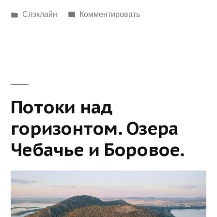
Написано
Слэклайн
Комментировать
в
Потоки над
горизонтом. Озера
Чебачье и Боровое.