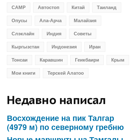
CAMP
Автостоп
Китай
Таиланд
Опусы
Ала-Арча
Малайзия
Слэклайн
Индия
Советы
Кыргызстан
Индонезия
Иран
Тонсаи
Каравшин
Геикбаири
Крым
Мои книги
Терскей Алатоо
Недавно написал
Восхождение на пик Талгар
(4979 м) по северному гребню
Новые маршруты на Тамгалы