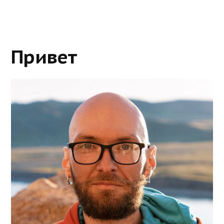
Чебачье
и
Боровое.»
Привет