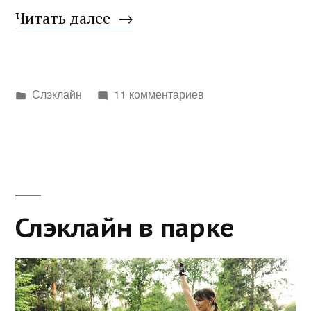
«Весна.
Читать далее
Или.
Хайлайн.»
Написано
Слэклайн
11 комментариев
в
Слэклайн в парке