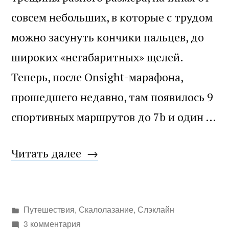
совсем небольших, в которые с трудом
можно засунуть кончики пальцев, до
широких «негабаритных» щелей.
Теперь, после Onsight-марафона,
прошедшего недавно, там появилось 9
спортивных маршрутов до 7b и один …
«Потоки
Читать далее
над
горизонтом.
Написано
Путешествия
,
Скалолазание
,
Слэклайн
Озера
в
3 комментария