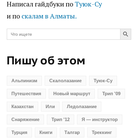
Написал гайдбуки по
Туюк-Су
и по
скалам в Алматы.
Search Butt
Search
for:
Пишу об этом
Альпинизм
Скалолазание
Туюк-Су
Путешествия
Новый маршрут
Трип '09
Казахстан
Или
Ледолазание
Снаряжение
Трип '12
Я — инструктор
Турция
Книги
Талгар
Треккинг