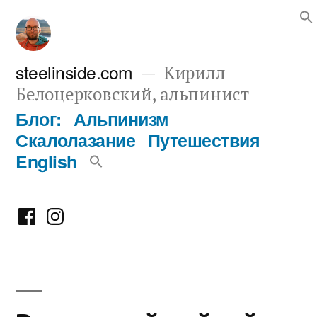
Перейти
к
содержимому
steelinside.com
Кирилл
Белоцерковский, альпинист
Блог:
Альпинизм
Скалолазание
Путешествия
English
Фейсбук
Инстаграм