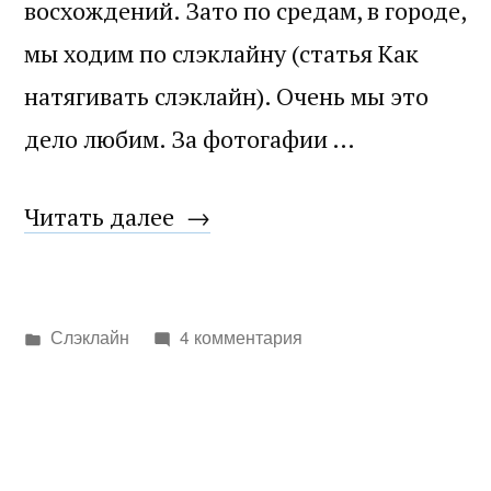
восхождений. Зато по средам, в городе,
мы ходим по слэклайну (статья Как
натягивать слэклайн). Очень мы это
дело любим. За фотогафии …
«Слэклайн
Читать далее
в
парке»
Написано
Слэклайн
4 комментария
в