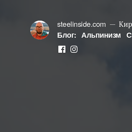
Перейти
к
steelinside.com
Кир
содержимому
Блог:
Альпинизм
С
Фейсбук
Инстаграм