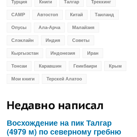
Турция
Книги
Талгар
Треккинг
CAMP
Автостоп
Китай
Таиланд
Опусы
Ала-Арча
Малайзия
Слэклайн
Индия
Советы
Кыргызстан
Индонезия
Иран
Тонсаи
Каравшин
Геикбаири
Крым
Мои книги
Терскей Алатоо
Недавно написал
Восхождение на пик Талгар
(4979 м) по северному гребню