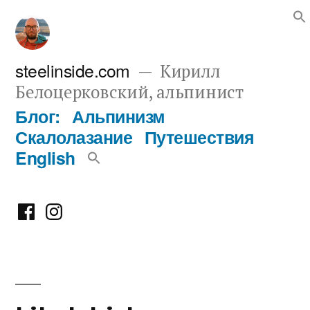
Перейти
к
содержимому
steelinside.com
Кирилл
Белоцерковский, альпинист
Блог:
Альпинизм
Скалолазание
Путешествия
English
Фейсбук
Инстаграм