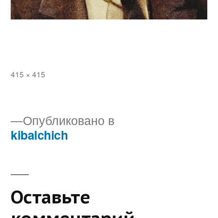
Полный
415 × 415
размер
Навигация
Опубликовано в
kibalchich
по
записям
Оставьте