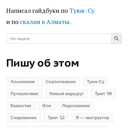
Написал гайдбуки по
Туюк-Су
и по
скалам в Алматы.
Search Butt
Search
for:
Пишу об этом
Альпинизм
Скалолазание
Туюк-Су
Путешествия
Новый маршрут
Трип '09
Казахстан
Или
Ледолазание
Снаряжение
Трип '12
Я — инструктор