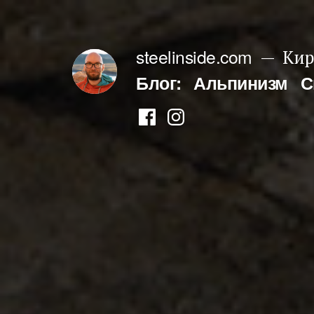
Перейти
к
steelinside.com
Кир
содержимому
Блог:
Альпинизм
С
Фейсбук
Инстаграм