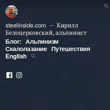
Перейти
к
содержимому
steelinside.com
Кирилл
Белоцерковский, альпинист
Блог:
Альпинизм
Скалолазание
Путешествия
English
Фейсбук
Инстаграм