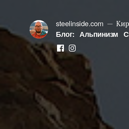
Перейти
к
steelinside.com
Кир
содержимому
Блог:
Альпинизм
С
Фейсбук
Инстаграм