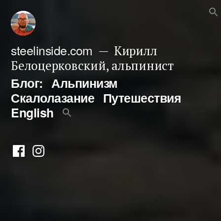
Перейти
к
содержимому
steelinside.com
Кирилл
Белоцерковский, альпинист
Блог:
Альпинизм
Скалолазание
Путешествия
English
Фейсбук
Инстаграм