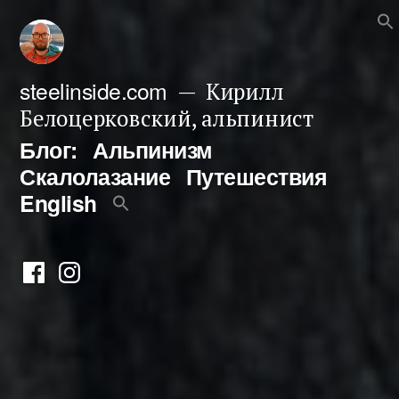
Перейти
к
содержимому
steelinside.com
Кирилл
Белоцерковский, альпинист
Блог:
Альпинизм
Скалолазание
Путешествия
English
Фейсбук
Инстаграм