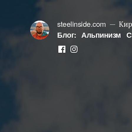
Перейти
к
steelinside.com
Кир
содержимому
Блог:
Альпинизм
С
Фейсбук
Инстаграм