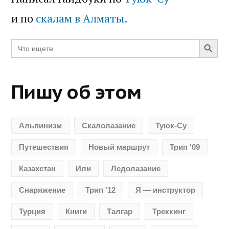
и по
скалам в Алматы.
Search Butt
Search
for:
Пишу об этом
Альпинизм
Скалолазание
Туюк-Су
Путешествия
Новый маршрут
Трип '09
Казахстан
Или
Ледолазание
Снаряжение
Трип '12
Я — инструктор
Турция
Книги
Талгар
Треккинг