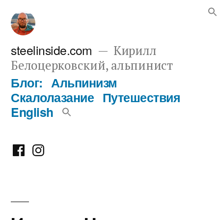
Перейти
к
содержимому
steelinside.com
Кирилл
Белоцерковский, альпинист
Блог:
Альпинизм
Скалолазание
Путешествия
English
Фейсбук
Инстаграм