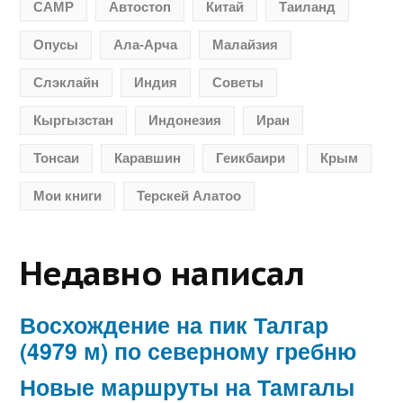
CAMP
Автостоп
Китай
Таиланд
Опусы
Ала-Арча
Малайзия
Слэклайн
Индия
Советы
Кыргызстан
Индонезия
Иран
Тонсаи
Каравшин
Геикбаири
Крым
Мои книги
Терскей Алатоо
Недавно написал
Восхождение на пик Талгар
(4979 м) по северному гребню
Новые маршруты на Тамгалы