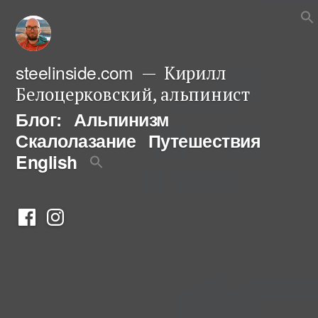
Перейти
к
содержимому
steelinside.com
Кирилл
Белоцерковский, альпинист
Блог:
Альпинизм
Скалолазание
Путешествия
English
Фейсбук
Инстаграм