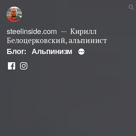
Перейти
к
содержимому
steelinside.com
Кирилл
Белоцерковский, альпинист
Блог:
Альпинизм
Фейсбук
Инстаграм