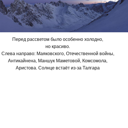
Перед рассветом было особенно холодно,
но красиво.
Слева направо: Маяковского, Отечественной войны,
Антикайнена, Маншук Маметовой, Комсомола,
Аристова. Солнце встаёт из-за Талгара
Начало маршрута по льду, крутизной
50°. Чтобы ускориться, первые 200
метров пролезли одновременно.
Дальше начались ступеньки покруче,