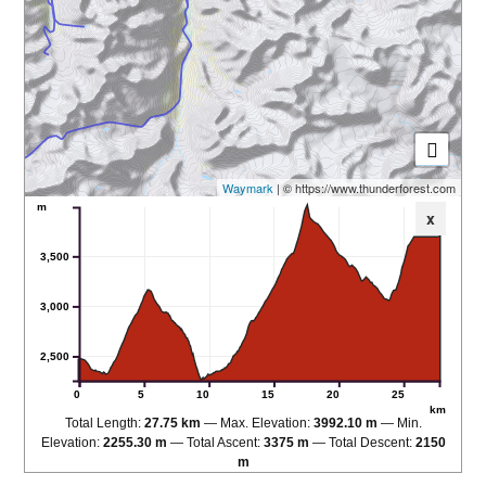
Waymark
| © https://www.thunderforest.com
m
x
3,500
3,000
2,500
0
5
10
15
20
25
km
Total Length:
27.75 km
Max. Elevation:
3992.10 m
Min.
Elevation:
2255.30 m
Total Ascent:
3375 m
Total Descent:
2150
m