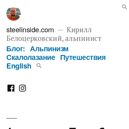
Перейти
к
содержимому
steelinside.com
Кирилл
Белоцерковский, альпинист
Блог:
Альпинизм
Скалолазание
Путешествия
English
Фейсбук
Инстаграм