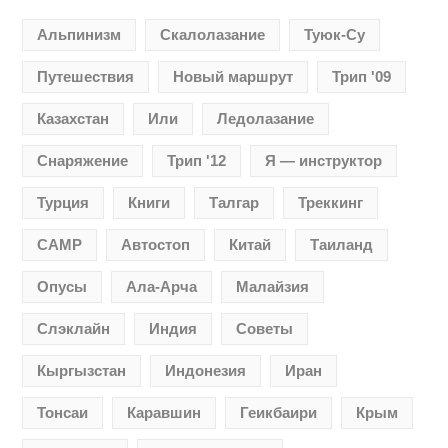
Альпинизм
Скалолазание
Туюк-Су
Путешествия
Новый маршрут
Трип '09
Казахстан
Или
Ледолазание
Снаряжение
Трип '12
Я — инструктор
Турция
Книги
Талгар
Треккинг
CAMP
Автостоп
Китай
Таиланд
Опусы
Ала-Арча
Малайзия
Слэклайн
Индия
Советы
Кыргызстан
Индонезия
Иран
Тонсаи
Каравшин
Геикбаири
Крым