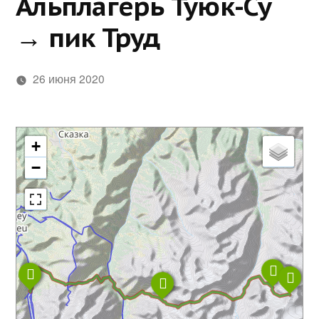
Альплагерь Туюк-Су
→ пик Труд
26 июня 2020
+
−