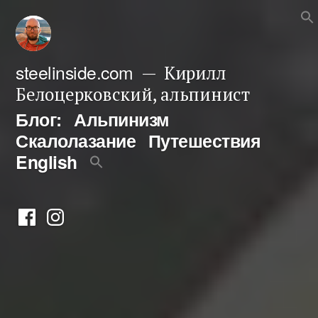
Перейти
к
содержимому
steelinside.com
Кирилл
Белоцерковский, альпинист
Блог:
Альпинизм
Скалолазание
Путешествия
English
Фейсбук
Инстаграм