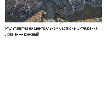
Мультипитчи на Центральном бастионе Октябрёнка.
Лориэн — красный
Маршрут начинается из узкого
кулуара, который упирается в камин
между Центральным и третьим
бастионами. Чтобы подойти к началу,
придётся перебраться через ступеньку
высотой три метра. Низ маршрута