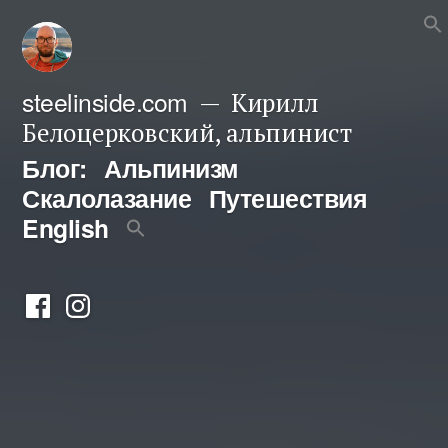
Перейти
к
содержимому
steelinside.com
Кирилл
Белоцерковский, альпинист
Блог:
Альпинизм
Скалолазание
Путешествия
English
Фейсбук
Инстаграм