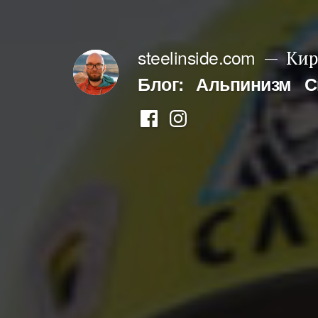
Перейти
к
steelinside.com
Кир
содержимому
Блог:
Альпинизм
С
Фейсбук
Инстаграм