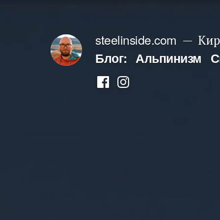
Перейти
к
steelinside.com
Кир
содержимому
Блог:
Альпинизм
С
Фейсбук
Инстаграм