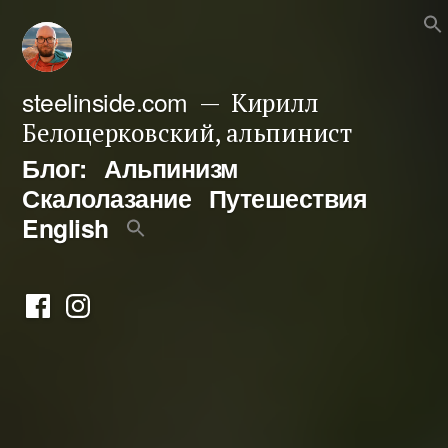
Перейти
к
содержимому
steelinside.com
Кирилл
Белоцерковский, альпинист
Блог:
Альпинизм
Скалолазание
Путешествия
English
Фейсбук
Инстаграм