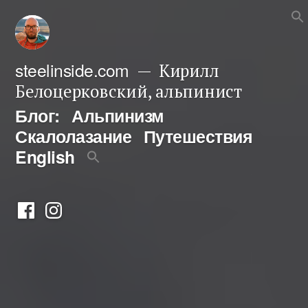
Перейти
к
содержимому
steelinside.com
Кирилл
Белоцерковский, альпинист
Блог:
Альпинизм
Скалолазание
Путешествия
English
Фейсбук
Инстаграм